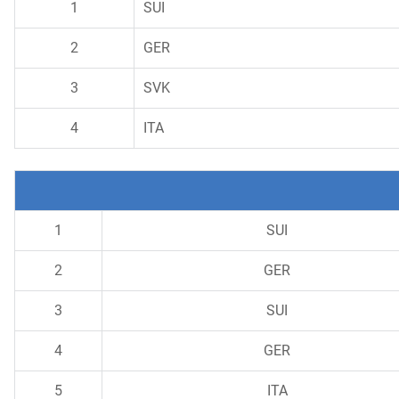
1
SUI
2
GER
3
SVK
4
ITA
1
SUI
2
GER
3
SUI
4
GER
5
ITA