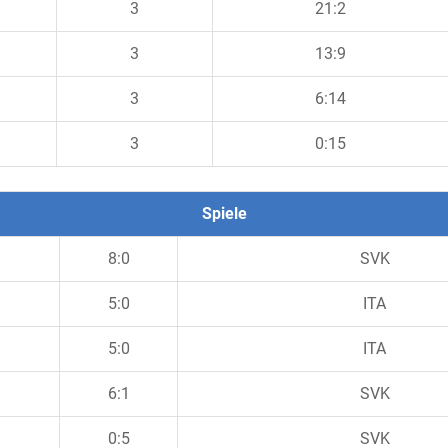
3
21:2
3
13:9
3
6:14
3
0:15
Spiele
8:0
SVK
5:0
ITA
5:0
ITA
6:1
SVK
0:5
SVK