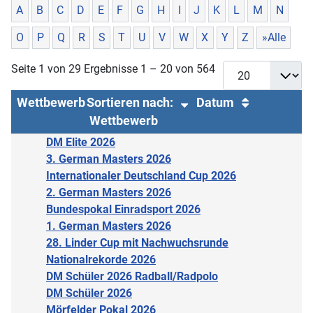
A
B
C
D
E
F
G
H
I
J
K
L
M
N
O
P
Q
R
S
T
U
V
W
X
Y
Z
»Alle
Seite 1 von 29 Ergebnisse 1 – 20 von 564
Wettbewerb
Sortieren nach:
Datum
Wettbewerb
DM Elite 2026
3. German Masters 2026
Internationaler Deutschland Cup 2026
2. German Masters 2026
Bundespokal Einradsport 2026
1. German Masters 2026
28. Linder Cup mit Nachwuchsrunde
Nationalrekorde 2026
DM Schüler 2026 Radball/Radpolo
DM Schüler 2026
Mörfelder Pokal 2026