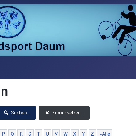
in
Suchen...
Zurücksetzen...
P
Q
R
S
T
U
V
W
X
Y
Z
»Alle