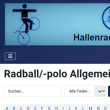
Radball/-polo Allgeme
A
B
C
D
E
F
G
H
I
J
K
L
M
N
O