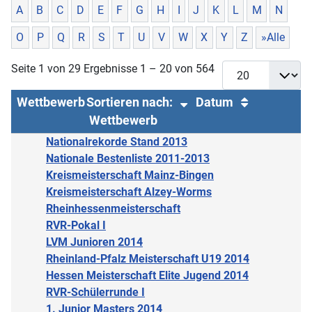
A
B
C
D
E
F
G
H
I
J
K
L
M
N
O
P
Q
R
S
T
U
V
W
X
Y
Z
»Alle
Seite 1 von 29 Ergebnisse 1 – 20 von 564
Wettbewerb
Sortieren nach:
Datum
Wettbewerb
Nationalrekorde Stand 2013
Nationale Bestenliste 2011-2013
Kreismeisterschaft Mainz-Bingen
Kreismeisterschaft Alzey-Worms
Rheinhessenmeisterschaft
RVR-Pokal I
LVM Junioren 2014
Rheinland-Pfalz Meisterschaft U19 2014
Hessen Meisterschaft Elite Jugend 2014
RVR-Schülerrunde I
1. Junior Masters 2014